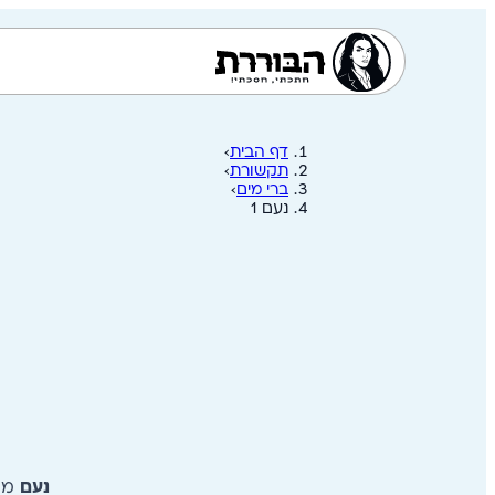
דף הבית
›
תקשורת
›
ברי מים
›
נעם 1
נעם
מצי