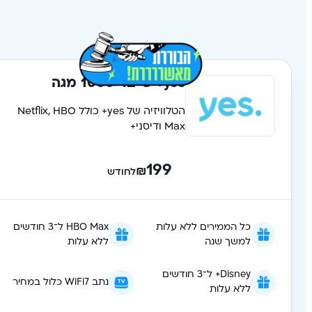
yes+ פייבר 1000 מגה
הטלוויזיה של yes+ כולל Netflix, HBO
Max ודיסני+
199
₪
לחודש
כל הממירים ללא עלות
HBO Max ל־3 חודשים
למשך שנה
ללא עלות
Disney+ ל־3 חודשים
נתב WiFi7 כלול במחיר
ללא עלות