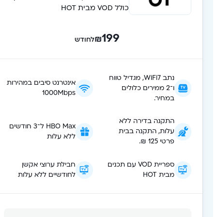
כולל VOD מבית HOT
199
₪
לחודש
נתב WiFi7, מגדיל טווח
אינטרנט סיבים במהירות
ו־2 ממירים כלולים
1000Mbps
במחיר.
התקנה בדירה ללא
HBO Max ל־3 חודשים
עלות, התקנה בבית
ללא עלות
פרטי 125 ₪.
ספריית VOD עם תכנים
חבילת ערוצי אקשן
מבית HOT
לחודשיים ללא עלות